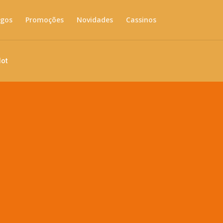
ogos
Promoções
Novidades
Cassinos
lot