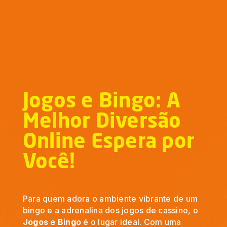
Mais jogos aqui
Jogos e Bingo: A
Melhor Diversão
Online Espera por
Você!
Para quem adora o ambiente vibrante de um
bingo e a adrenalina dos jogos de cassino, o
Jogos e Bingo
é o lugar ideal. Com uma