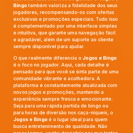
Bingo
também valoriza a fidelidade dos seus
jogadores, recompensando-os com ofertas
exclusivas e promoções especiais. Tudo isso
é complementado por uma interface simples
e intuitiva, que garante uma navegação fácil
e agradável, além de um suporte ao cliente
sempre disponível para ajudar.
O que realmente diferencia o
Jogos e Bingo
é o foco no jogador. Aqui, cada detalhe é
pensado para que você se sinta parte de uma
comunidade vibrante e acolhedora. A
plataforma é constantemente atualizada com
novos jogos e promoções, mantendo a
experiência sempre fresca e emocionante.
Seja para uma rápida partida de bingo ou
para horas de diversão nos caça-níqueis, o
Jogos e Bingo
é o lugar ideal para quem
busca entretenimento de qualidade. Não