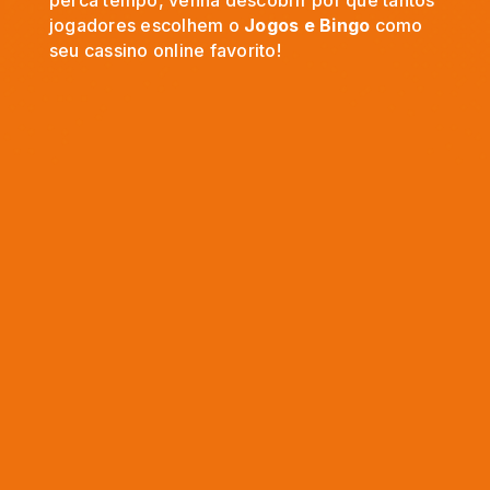
perca tempo, venha descobrir por que tantos
jogadores escolhem o
Jogos e Bingo
como
seu cassino online favorito!
Últimas promoções
Bônus de Boas-Vindas de
100% até R$1000 na VBET