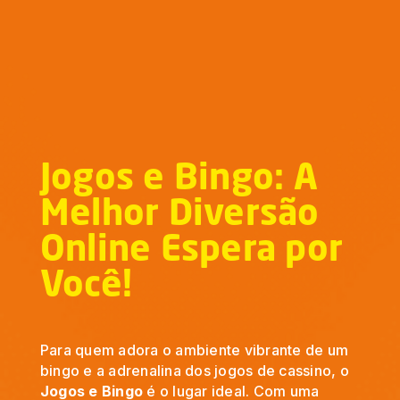
Mais jogos aqui
Jogos e Bingo: A
Melhor Diversão
Online Espera por
Você!
Para quem adora o ambiente vibrante de um
bingo e a adrenalina dos jogos de cassino, o
Jogos e Bingo
é o lugar ideal. Com uma