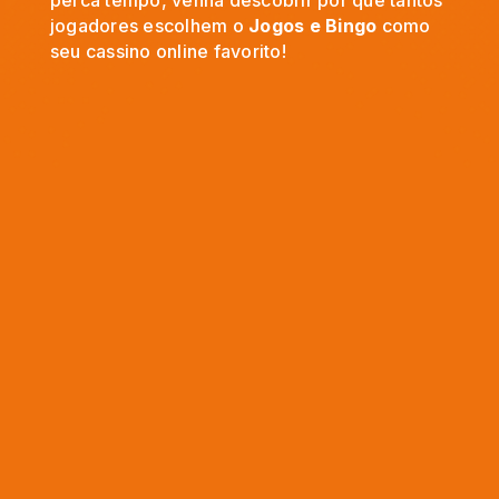
perca tempo, venha descobrir por que tantos
jogadores escolhem o
Jogos e Bingo
como
seu cassino online favorito!
Últimas promoções
Bônus de Boas-Vindas de
100% até R$1000 na VBET