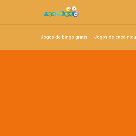
Jogos de bingo gratis
Jogos de caca niqu
Bem-vindo
universo d
jogos e bin