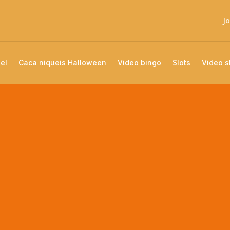
J
el
Caca niqueis Halloween
Video bingo
Slots
Video s
 ao
os
go!