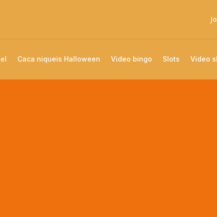
J
el
Caca niqueis Halloween
Video bingo
Slots
Video s
 ao
os
go!