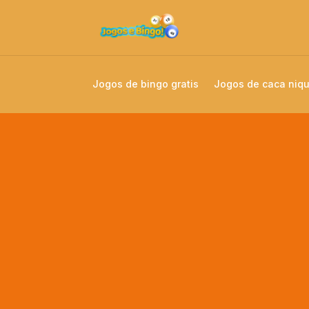
Jogos de bingo gratis
Jogos de caca niqu
Bem-vindo
universo d
jogos e bin