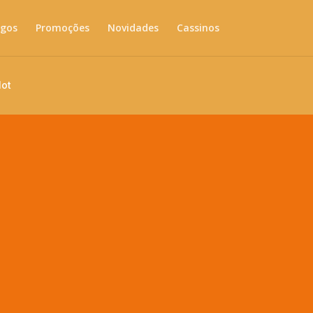
ogos
Promoções
Novidades
Cassinos
lot