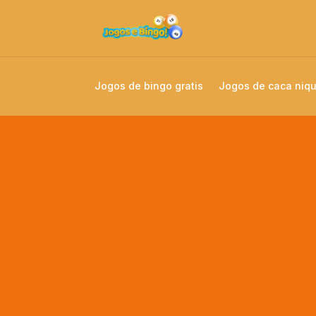
Jogos de bingo gratis
Jogos de caca niqu
Bem-vindo
universo d
jogos e bin