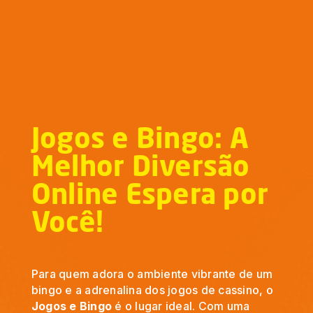
Mais jogos aqui
Jogos e Bingo: A
Melhor Diversão
Online Espera por
Você!
Para quem adora o ambiente vibrante de um
bingo e a adrenalina dos jogos de cassino, o
Jogos e Bingo
é o lugar ideal. Com uma