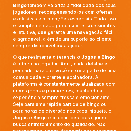
Bingo
também valoriza a fidelidade dos seus
jogadores, recompensando-os com ofertas
exclusivas e promoções especiais. Tudo isso
é complementado por uma interface simples
e intuitiva, que garante uma navegação fácil
e agradável, além de um suporte ao cliente
sempre disponível para ajudar.
O que realmente diferencia o
Jogos e Bingo
é o foco no jogador. Aqui, cada detalhe é
pensado para que você se sinta parte de uma
comunidade vibrante e acolhedora. A
plataforma é constantemente atualizada com
novos jogos e promoções, mantendo a
experiência sempre fresca e emocionante.
Seja para uma rápida partida de bingo ou
para horas de diversão nos caça-níqueis, o
Jogos e Bingo
é o lugar ideal para quem
busca entretenimento de qualidade. Não