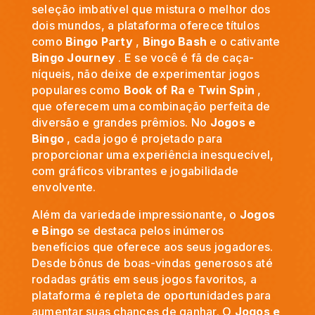
seleção imbatível que mistura o melhor dos
dois mundos, a plataforma oferece títulos
como
Bingo Party
,
Bingo Bash
e o cativante
Bingo Journey
. E se você é fã de caça-
níqueis, não deixe de experimentar jogos
populares como
Book of Ra
e
Twin Spin
,
que oferecem uma combinação perfeita de
diversão e grandes prêmios. No
Jogos e
Bingo
, cada jogo é projetado para
proporcionar uma experiência inesquecível,
com gráficos vibrantes e jogabilidade
envolvente.
Além da variedade impressionante, o
Jogos
e Bingo
se destaca pelos inúmeros
benefícios que oferece aos seus jogadores.
Desde bônus de boas-vindas generosos até
rodadas grátis em seus jogos favoritos, a
plataforma é repleta de oportunidades para
aumentar suas chances de ganhar. O
Jogos e