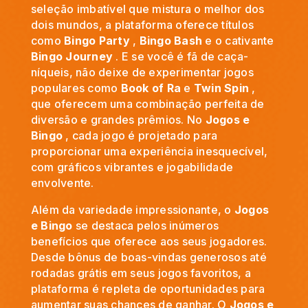
seleção imbatível que mistura o melhor dos
dois mundos, a plataforma oferece títulos
como
Bingo Party
,
Bingo Bash
e o cativante
Bingo Journey
. E se você é fã de caça-
níqueis, não deixe de experimentar jogos
populares como
Book of Ra
e
Twin Spin
,
que oferecem uma combinação perfeita de
diversão e grandes prêmios. No
Jogos e
Bingo
, cada jogo é projetado para
proporcionar uma experiência inesquecível,
com gráficos vibrantes e jogabilidade
envolvente.
Além da variedade impressionante, o
Jogos
e Bingo
se destaca pelos inúmeros
benefícios que oferece aos seus jogadores.
Desde bônus de boas-vindas generosos até
rodadas grátis em seus jogos favoritos, a
plataforma é repleta de oportunidades para
aumentar suas chances de ganhar. O
Jogos e