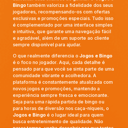
Bingo
também valoriza a fidelidade dos seus
jogadores, recompensando-os com ofertas
exclusivas e promoções especiais. Tudo isso
é complementado por uma interface simples
e intuitiva, que garante uma navegação fácil
e agradável, além de um suporte ao cliente
sempre disponível para ajudar.
O que realmente diferencia o
Jogos e Bingo
é o foco no jogador. Aqui, cada detalhe é
pensado para que você se sinta parte de uma
comunidade vibrante e acolhedora. A
plataforma é constantemente atualizada com
novos jogos e promoções, mantendo a
experiência sempre fresca e emocionante.
Seja para uma rápida partida de bingo ou
para horas de diversão nos caça-níqueis, o
Jogos e Bingo
é o lugar ideal para quem
busca entretenimento de qualidade. Não