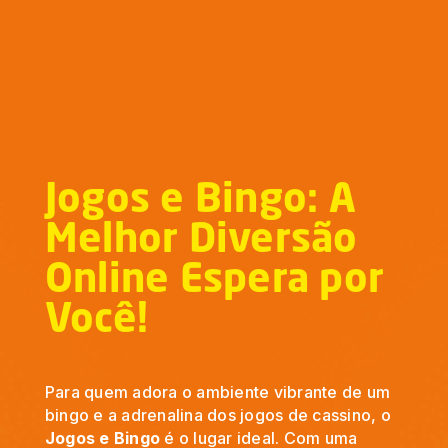
Mais jogos aqui
Jogos e Bingo: A
Melhor Diversão
Online Espera por
Você!
Para quem adora o ambiente vibrante de um
bingo e a adrenalina dos jogos de cassino, o
Jogos e Bingo
é o lugar ideal. Com uma