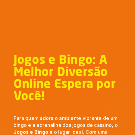
Mais jogos aqui
Jogos e Bingo: A
Melhor Diversão
Online Espera por
Você!
Para quem adora o ambiente vibrante de um
bingo e a adrenalina dos jogos de cassino, o
Jogos e Bingo
é o lugar ideal. Com uma