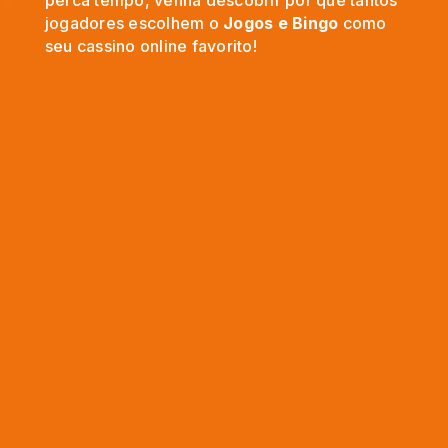
perca tempo, venha descobrir por que tantos
jogadores escolhem o
Jogos e Bingo
como
seu cassino online favorito!
Últimas promoções
Bônus de Boas-Vindas de
100% até R$1000 na VBET