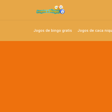
Jogos de bingo gratis
Jogos de caca niqu
Bem-vindo
universo d
jogos e bin