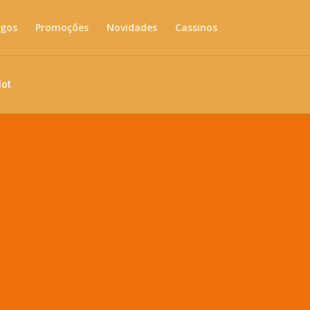
ogos
Promoções
Novidades
Cassinos
lot