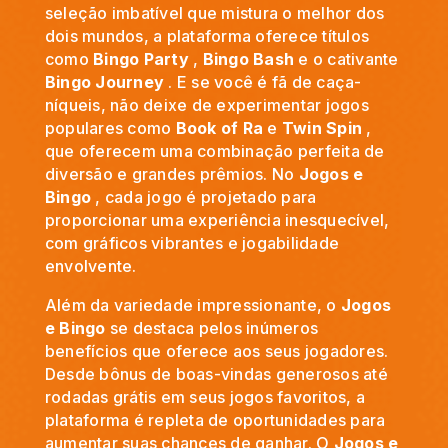
seleção imbatível que mistura o melhor dos
dois mundos, a plataforma oferece títulos
como
Bingo Party
,
Bingo Bash
e o cativante
Bingo Journey
. E se você é fã de caça-
níqueis, não deixe de experimentar jogos
populares como
Book of Ra
e
Twin Spin
,
que oferecem uma combinação perfeita de
diversão e grandes prêmios. No
Jogos e
Bingo
, cada jogo é projetado para
proporcionar uma experiência inesquecível,
com gráficos vibrantes e jogabilidade
envolvente.
Além da variedade impressionante, o
Jogos
e Bingo
se destaca pelos inúmeros
benefícios que oferece aos seus jogadores.
Desde bônus de boas-vindas generosos até
rodadas grátis em seus jogos favoritos, a
plataforma é repleta de oportunidades para
aumentar suas chances de ganhar. O
Jogos e