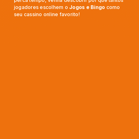
perca tempo, venha descobrir por que tantos
jogadores escolhem o
Jogos e Bingo
como
seu cassino online favorito!
Últimas promoções
Bônus de Boas-Vindas de
100% até R$1000 na VBET