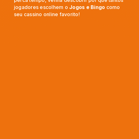
perca tempo, venha descobrir por que tantos
jogadores escolhem o
Jogos e Bingo
como
seu cassino online favorito!
Últimas promoções
Bônus de Boas-Vindas de
100% até R$1000 na VBET