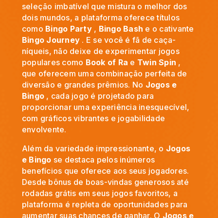
seleção imbatível que mistura o melhor dos
dois mundos, a plataforma oferece títulos
como
Bingo Party
,
Bingo Bash
e o cativante
Bingo Journey
. E se você é fã de caça-
níqueis, não deixe de experimentar jogos
populares como
Book of Ra
e
Twin Spin
,
que oferecem uma combinação perfeita de
diversão e grandes prêmios. No
Jogos e
Bingo
, cada jogo é projetado para
proporcionar uma experiência inesquecível,
com gráficos vibrantes e jogabilidade
envolvente.
Além da variedade impressionante, o
Jogos
e Bingo
se destaca pelos inúmeros
benefícios que oferece aos seus jogadores.
Desde bônus de boas-vindas generosos até
rodadas grátis em seus jogos favoritos, a
plataforma é repleta de oportunidades para
aumentar suas chances de ganhar. O
Jogos e