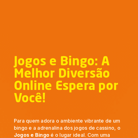
Mais jogos aqui
Jogos e Bingo: A
Melhor Diversão
Online Espera por
Você!
Para quem adora o ambiente vibrante de um
bingo e a adrenalina dos jogos de cassino, o
Jogos e Bingo
é o lugar ideal. Com uma