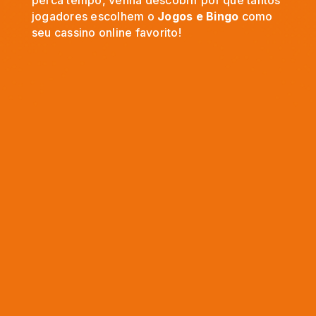
perca tempo, venha descobrir por que tantos
jogadores escolhem o
Jogos e Bingo
como
seu cassino online favorito!
Últimas promoções
Bônus de Boas-Vindas de
100% até R$1000 na VBET