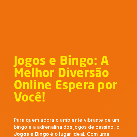
Mais jogos aqui
Jogos e Bingo: A
Melhor Diversão
Online Espera por
Você!
Para quem adora o ambiente vibrante de um
bingo e a adrenalina dos jogos de cassino, o
Jogos e Bingo
é o lugar ideal. Com uma