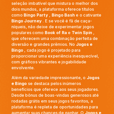
seleção imbatível que mistura o melhor dos
dois mundos, a plataforma oferece títulos
como
Bingo Party
,
Bingo Bash
e o cativante
Bingo Journey
. E se você é fã de caça-
níqueis, não deixe de experimentar jogos
populares como
Book of Ra
e
Twin Spin
,
que oferecem uma combinação perfeita de
diversão e grandes prêmios. No
Jogos e
Bingo
, cada jogo é projetado para
proporcionar uma experiência inesquecível,
com gráficos vibrantes e jogabilidade
envolvente.
Além da variedade impressionante, o
Jogos
e Bingo
se destaca pelos inúmeros
benefícios que oferece aos seus jogadores.
Desde bônus de boas-vindas generosos até
rodadas grátis em seus jogos favoritos, a
plataforma é repleta de oportunidades para
aumentar suas chances de ganhar. O
Jogos e