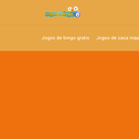
Jogos de bingo gratis
Jogos de caca niqu
Bem-vindo
universo d
jogos e bin