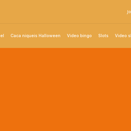
J
el
Caca niqueis Halloween
Video bingo
Slots
Video s
 ao
os
go!