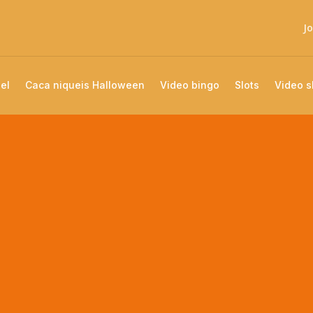
J
el
Caca niqueis Halloween
Video bingo
Slots
Video s
 ao
os
go!