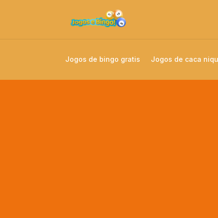
Jogos de bingo gratis
Jogos de caca niqu
Bem-vindo
universo d
jogos e bin