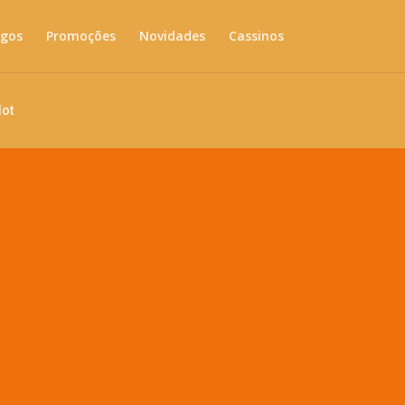
ogos
Promoções
Novidades
Cassinos
lot