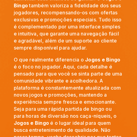
Bingo
também valoriza a fidelidade dos seus
jogadores, recompensando-os com ofertas
exclusivas e promoções especiais. Tudo isso
é complementado por uma interface simples
e intuitiva, que garante uma navegação fácil
e agradável, além de um suporte ao cliente
sempre disponível para ajudar.
O que realmente diferencia o
Jogos e Bingo
é o foco no jogador. Aqui, cada detalhe é
pensado para que você se sinta parte de uma
comunidade vibrante e acolhedora. A
plataforma é constantemente atualizada com
novos jogos e promoções, mantendo a
experiência sempre fresca e emocionante.
Seja para uma rápida partida de bingo ou
para horas de diversão nos caça-níqueis, o
Jogos e Bingo
é o lugar ideal para quem
busca entretenimento de qualidade. Não