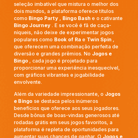
seleção imbatível que mistura o melhor dos
dois mundos, a plataforma oferece títulos
como
Bingo Party
,
Bingo Bash
e o cativante
Bingo Journey
. E se você é fã de caça-
níqueis, não deixe de experimentar jogos
populares como
Book of Ra
e
Twin Spin
,
que oferecem uma combinação perfeita de
diversão e grandes prêmios. No
Jogos e
Bingo
, cada jogo é projetado para
proporcionar uma experiência inesquecível,
com gráficos vibrantes e jogabilidade
envolvente.
Além da variedade impressionante, o
Jogos
e Bingo
se destaca pelos inúmeros
benefícios que oferece aos seus jogadores.
Desde bônus de boas-vindas generosos até
rodadas grátis em seus jogos favoritos, a
plataforma é repleta de oportunidades para
aumentar suas chances de ganhar. O
Jogos e