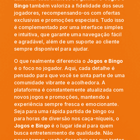
Bingo
também valoriza a fidelidade dos seus
jogadores, recompensando-os com ofertas
exclusivas e promoções especiais. Tudo isso
é complementado por uma interface simples
e intuitiva, que garante uma navegação fácil
e agradável, além de um suporte ao cliente
sempre disponível para ajudar.
O que realmente diferencia o
Jogos e Bingo
é o foco no jogador. Aqui, cada detalhe é
pensado para que você se sinta parte de uma
comunidade vibrante e acolhedora. A
plataforma é constantemente atualizada com
novos jogos e promoções, mantendo a
experiência sempre fresca e emocionante.
Seja para uma rápida partida de bingo ou
para horas de diversão nos caça-níqueis, o
Jogos e Bingo
é o lugar ideal para quem
busca entretenimento de qualidade. Não