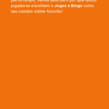
perca tempo, venha descobrir por que tantos
jogadores escolhem o
Jogos e Bingo
como
seu cassino online favorito!
Últimas promoções
Bônus de Boas-Vindas de
100% até R$1000 na VBET