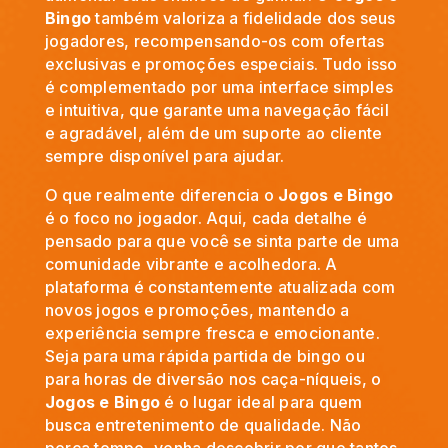
Bingo
também valoriza a fidelidade dos seus
jogadores, recompensando-os com ofertas
exclusivas e promoções especiais. Tudo isso
é complementado por uma interface simples
e intuitiva, que garante uma navegação fácil
e agradável, além de um suporte ao cliente
sempre disponível para ajudar.
O que realmente diferencia o
Jogos e Bingo
é o foco no jogador. Aqui, cada detalhe é
pensado para que você se sinta parte de uma
comunidade vibrante e acolhedora. A
plataforma é constantemente atualizada com
novos jogos e promoções, mantendo a
experiência sempre fresca e emocionante.
Seja para uma rápida partida de bingo ou
para horas de diversão nos caça-níqueis, o
Jogos e Bingo
é o lugar ideal para quem
busca entretenimento de qualidade. Não