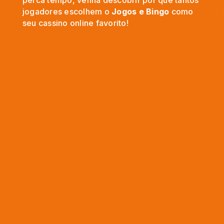
perca tempo, venha descobrir por que tantos
jogadores escolhem o
Jogos e Bingo
como
seu cassino online favorito!
Últimas promoções
Bônus de Boas-Vindas de
100% até R$1000 na VBET