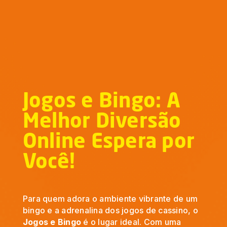
Mais jogos aqui
Jogos e Bingo: A
Melhor Diversão
Online Espera por
Você!
Para quem adora o ambiente vibrante de um
bingo e a adrenalina dos jogos de cassino, o
Jogos e Bingo
é o lugar ideal. Com uma