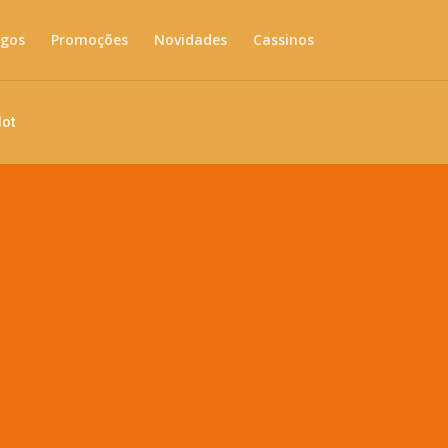
ogos
Promoções
Novidades
Cassinos
lot