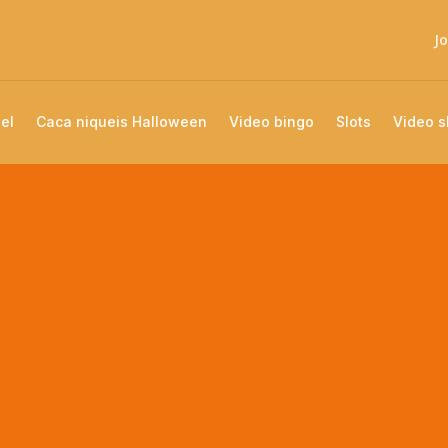
J
el
Caca niqueis Halloween
Video bingo
Slots
Video s
 ao
os
go!