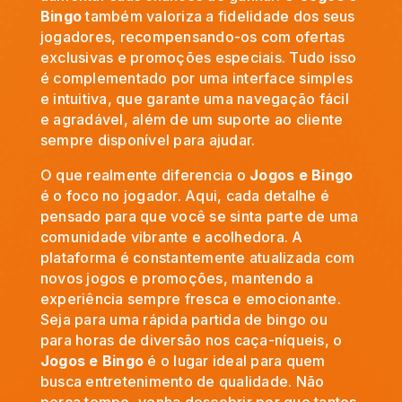
Bingo
também valoriza a fidelidade dos seus
jogadores, recompensando-os com ofertas
exclusivas e promoções especiais. Tudo isso
é complementado por uma interface simples
e intuitiva, que garante uma navegação fácil
e agradável, além de um suporte ao cliente
sempre disponível para ajudar.
O que realmente diferencia o
Jogos e Bingo
é o foco no jogador. Aqui, cada detalhe é
pensado para que você se sinta parte de uma
comunidade vibrante e acolhedora. A
plataforma é constantemente atualizada com
novos jogos e promoções, mantendo a
experiência sempre fresca e emocionante.
Seja para uma rápida partida de bingo ou
para horas de diversão nos caça-níqueis, o
Jogos e Bingo
é o lugar ideal para quem
busca entretenimento de qualidade. Não