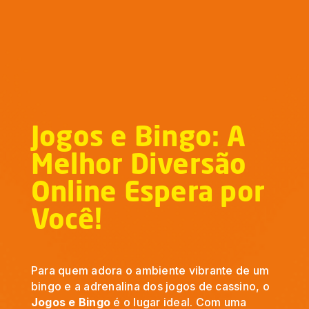
Mais jogos aqui
Jogos e Bingo: A
Melhor Diversão
Online Espera por
Você!
Para quem adora o ambiente vibrante de um
bingo e a adrenalina dos jogos de cassino, o
Jogos e Bingo
é o lugar ideal. Com uma