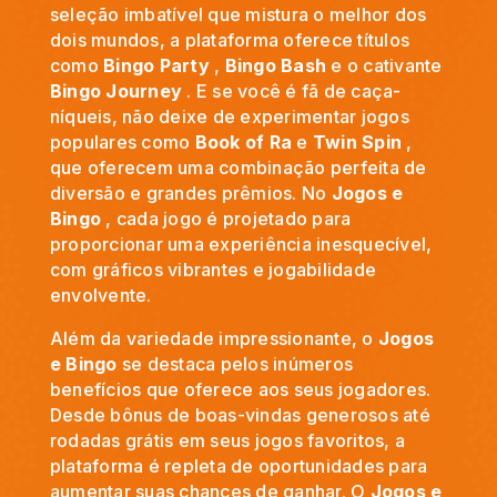
seleção imbatível que mistura o melhor dos
dois mundos, a plataforma oferece títulos
como
Bingo Party
,
Bingo Bash
e o cativante
Bingo Journey
. E se você é fã de caça-
níqueis, não deixe de experimentar jogos
populares como
Book of Ra
e
Twin Spin
,
que oferecem uma combinação perfeita de
diversão e grandes prêmios. No
Jogos e
Bingo
, cada jogo é projetado para
proporcionar uma experiência inesquecível,
com gráficos vibrantes e jogabilidade
envolvente.
Além da variedade impressionante, o
Jogos
e Bingo
se destaca pelos inúmeros
benefícios que oferece aos seus jogadores.
Desde bônus de boas-vindas generosos até
rodadas grátis em seus jogos favoritos, a
plataforma é repleta de oportunidades para
aumentar suas chances de ganhar. O
Jogos e