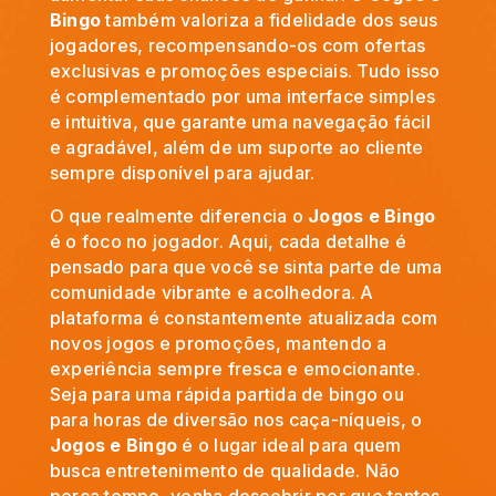
Bingo
também valoriza a fidelidade dos seus
jogadores, recompensando-os com ofertas
exclusivas e promoções especiais. Tudo isso
é complementado por uma interface simples
e intuitiva, que garante uma navegação fácil
e agradável, além de um suporte ao cliente
sempre disponível para ajudar.
O que realmente diferencia o
Jogos e Bingo
é o foco no jogador. Aqui, cada detalhe é
pensado para que você se sinta parte de uma
comunidade vibrante e acolhedora. A
plataforma é constantemente atualizada com
novos jogos e promoções, mantendo a
experiência sempre fresca e emocionante.
Seja para uma rápida partida de bingo ou
para horas de diversão nos caça-níqueis, o
Jogos e Bingo
é o lugar ideal para quem
busca entretenimento de qualidade. Não