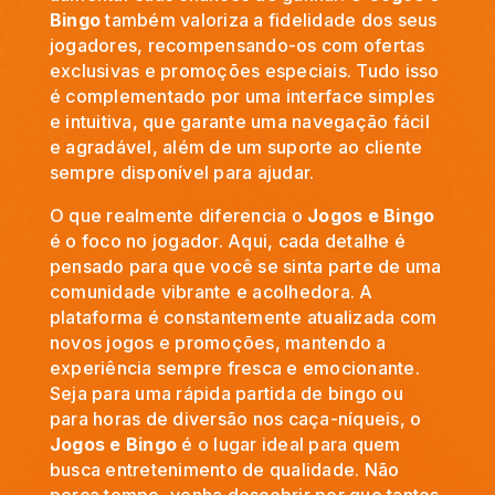
Bingo
também valoriza a fidelidade dos seus
jogadores, recompensando-os com ofertas
exclusivas e promoções especiais. Tudo isso
é complementado por uma interface simples
e intuitiva, que garante uma navegação fácil
e agradável, além de um suporte ao cliente
sempre disponível para ajudar.
O que realmente diferencia o
Jogos e Bingo
é o foco no jogador. Aqui, cada detalhe é
pensado para que você se sinta parte de uma
comunidade vibrante e acolhedora. A
plataforma é constantemente atualizada com
novos jogos e promoções, mantendo a
experiência sempre fresca e emocionante.
Seja para uma rápida partida de bingo ou
para horas de diversão nos caça-níqueis, o
Jogos e Bingo
é o lugar ideal para quem
busca entretenimento de qualidade. Não