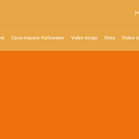
J
el
Caca niqueis Halloween
Video bingo
Slots
Video s
 ao
os
go!