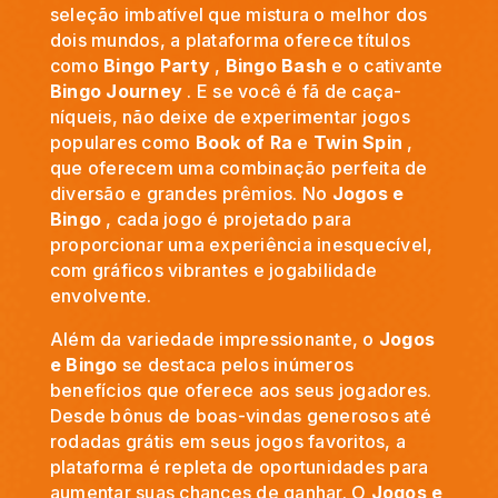
seleção imbatível que mistura o melhor dos
dois mundos, a plataforma oferece títulos
como
Bingo Party
,
Bingo Bash
e o cativante
Bingo Journey
. E se você é fã de caça-
níqueis, não deixe de experimentar jogos
populares como
Book of Ra
e
Twin Spin
,
que oferecem uma combinação perfeita de
diversão e grandes prêmios. No
Jogos e
Bingo
, cada jogo é projetado para
proporcionar uma experiência inesquecível,
com gráficos vibrantes e jogabilidade
envolvente.
Além da variedade impressionante, o
Jogos
e Bingo
se destaca pelos inúmeros
benefícios que oferece aos seus jogadores.
Desde bônus de boas-vindas generosos até
rodadas grátis em seus jogos favoritos, a
plataforma é repleta de oportunidades para
aumentar suas chances de ganhar. O
Jogos e