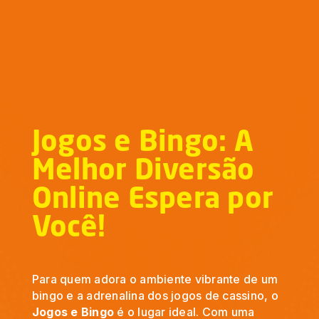
Mais jogos aqui
Jogos e Bingo: A
Melhor Diversão
Online Espera por
Você!
Para quem adora o ambiente vibrante de um
bingo e a adrenalina dos jogos de cassino, o
Jogos e Bingo
é o lugar ideal. Com uma