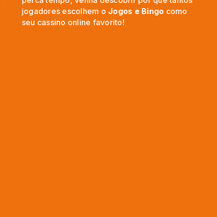
perca tempo, venha descobrir por que tantos
jogadores escolhem o
Jogos e Bingo
como
seu cassino online favorito!
Últimas promoções
Bônus de Boas-Vindas de
100% até R$1000 na VBET