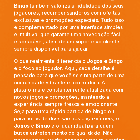
Bingo
também valoriza a fidelidade dos seus
jogadores, recompensando-os com ofertas
exclusivas e promoções especiais. Tudo isso
é complementado por uma interface simples
e intuitiva, que garante uma navegação fácil
e agradável, além de um suporte ao cliente
sempre disponível para ajudar.
O que realmente diferencia o
Jogos e Bingo
é o foco no jogador. Aqui, cada detalhe é
pensado para que você se sinta parte de uma
comunidade vibrante e acolhedora. A
plataforma é constantemente atualizada com
novos jogos e promoções, mantendo a
experiência sempre fresca e emocionante.
Seja para uma rápida partida de bingo ou
para horas de diversão nos caça-níqueis, o
Jogos e Bingo
é o lugar ideal para quem
busca entretenimento de qualidade. Não