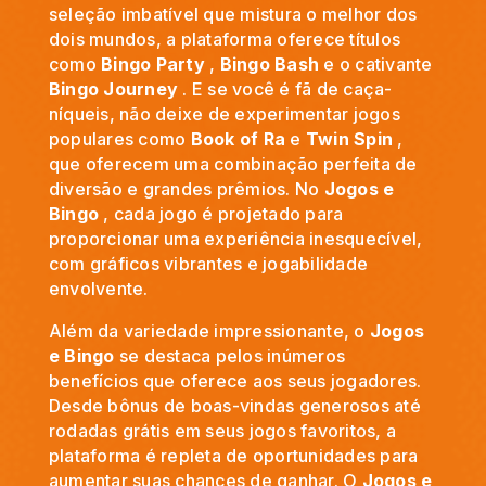
seleção imbatível que mistura o melhor dos
dois mundos, a plataforma oferece títulos
como
Bingo Party
,
Bingo Bash
e o cativante
Bingo Journey
. E se você é fã de caça-
níqueis, não deixe de experimentar jogos
populares como
Book of Ra
e
Twin Spin
,
que oferecem uma combinação perfeita de
diversão e grandes prêmios. No
Jogos e
Bingo
, cada jogo é projetado para
proporcionar uma experiência inesquecível,
com gráficos vibrantes e jogabilidade
envolvente.
Além da variedade impressionante, o
Jogos
e Bingo
se destaca pelos inúmeros
benefícios que oferece aos seus jogadores.
Desde bônus de boas-vindas generosos até
rodadas grátis em seus jogos favoritos, a
plataforma é repleta de oportunidades para
aumentar suas chances de ganhar. O
Jogos e