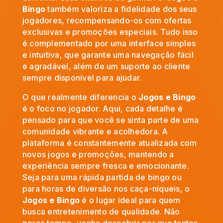
Bingo
também valoriza a fidelidade dos seus
jogadores, recompensando-os com ofertas
exclusivas e promoções especiais. Tudo isso
é complementado por uma interface simples
e intuitiva, que garante uma navegação fácil
e agradável, além de um suporte ao cliente
sempre disponível para ajudar.
O que realmente diferencia o
Jogos e Bingo
é o foco no jogador. Aqui, cada detalhe é
pensado para que você se sinta parte de uma
comunidade vibrante e acolhedora. A
plataforma é constantemente atualizada com
novos jogos e promoções, mantendo a
experiência sempre fresca e emocionante.
Seja para uma rápida partida de bingo ou
para horas de diversão nos caça-níqueis, o
Jogos e Bingo
é o lugar ideal para quem
busca entretenimento de qualidade. Não