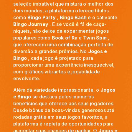
seleção imbatível que mistura o melhor dos
dois mundos, a plataforma oferece títulos
como
Bingo Party
,
Bingo Bash
e o cativante
Bingo Journey
. E se você é fã de caça-
níqueis, não deixe de experimentar jogos
populares como
Book of Ra
e
Twin Spin
,
que oferecem uma combinação perfeita de
diversão e grandes prêmios. No
Jogos e
Bingo
, cada jogo é projetado para
proporcionar uma experiência inesquecível,
com gráficos vibrantes e jogabilidade
envolvente.
Além da variedade impressionante, o
Jogos
e Bingo
se destaca pelos inúmeros
benefícios que oferece aos seus jogadores.
Desde bônus de boas-vindas generosos até
rodadas grátis em seus jogos favoritos, a
plataforma é repleta de oportunidades para
aumentar suas chances de ganhar. O
Jogos e