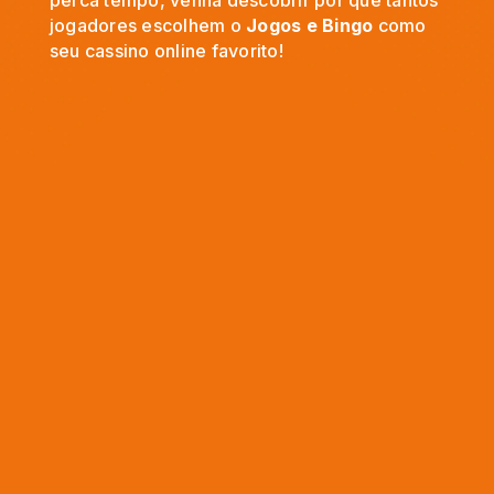
perca tempo, venha descobrir por que tantos
jogadores escolhem o
Jogos e Bingo
como
seu cassino online favorito!
Últimas promoções
Bônus de Boas-Vindas de
100% até R$1000 na VBET