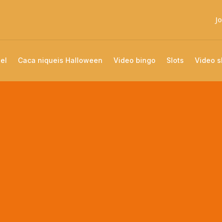
J
el
Caca niqueis Halloween
Video bingo
Slots
Video s
 ao
os
go!