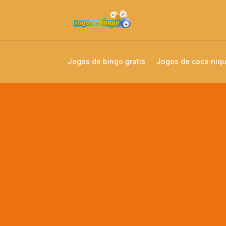
Jogos de bingo gratis
Jogos de caca niqu
Bem-vindo
universo d
jogos e bin