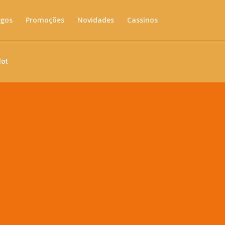
ogos
Promoções
Novidades
Cassinos
lot