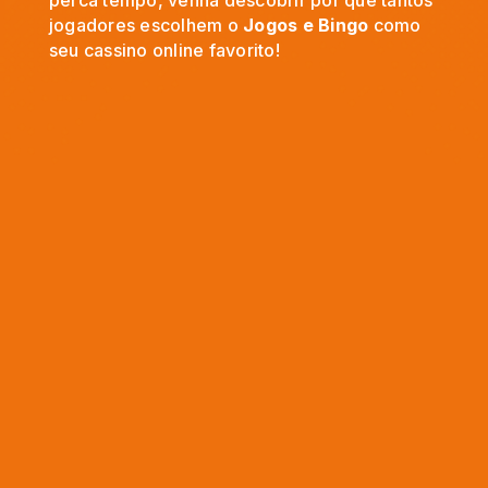
perca tempo, venha descobrir por que tantos
jogadores escolhem o
Jogos e Bingo
como
seu cassino online favorito!
Últimas promoções
Bônus de Boas-Vindas de
100% até R$1000 na VBET