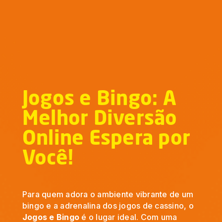
Mais jogos aqui
Jogos e Bingo: A
Melhor Diversão
Online Espera por
Você!
Para quem adora o ambiente vibrante de um
bingo e a adrenalina dos jogos de cassino, o
Jogos e Bingo
é o lugar ideal. Com uma