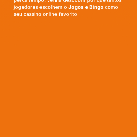
perca tempo, venha descobrir por que tantos
jogadores escolhem o
Jogos e Bingo
como
seu cassino online favorito!
Últimas promoções
Bônus de Boas-Vindas de
100% até R$1000 na VBET