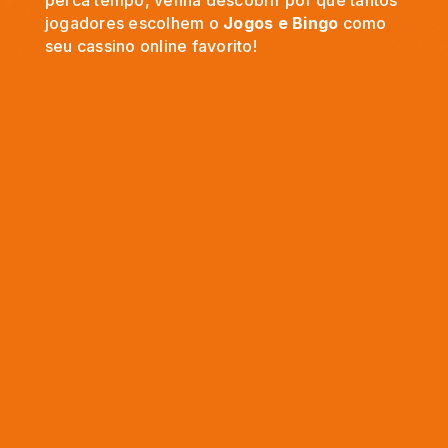
perca tempo, venha descobrir por que tantos
jogadores escolhem o
Jogos e Bingo
como
seu cassino online favorito!
Últimas promoções
Bônus de Boas-Vindas de
100% até R$1000 na VBET