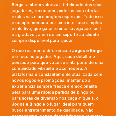
Bingo
também valoriza a fidelidade dos seus
jogadores, recompensando-os com ofertas
exclusivas e promoções especiais. Tudo isso
é complementado por uma interface simples
e intuitiva, que garante uma navegação fácil
e agradável, além de um suporte ao cliente
sempre disponível para ajudar.
O que realmente diferencia o
Jogos e Bingo
é o foco no jogador. Aqui, cada detalhe é
pensado para que você se sinta parte de uma
comunidade vibrante e acolhedora. A
plataforma é constantemente atualizada com
novos jogos e promoções, mantendo a
experiência sempre fresca e emocionante.
Seja para uma rápida partida de bingo ou
para horas de diversão nos caça-níqueis, o
Jogos e Bingo
é o lugar ideal para quem
busca entretenimento de qualidade. Não