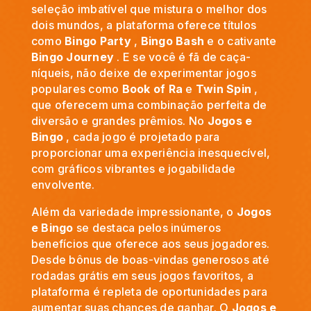
seleção imbatível que mistura o melhor dos
dois mundos, a plataforma oferece títulos
como
Bingo Party
,
Bingo Bash
e o cativante
Bingo Journey
. E se você é fã de caça-
níqueis, não deixe de experimentar jogos
populares como
Book of Ra
e
Twin Spin
,
que oferecem uma combinação perfeita de
diversão e grandes prêmios. No
Jogos e
Bingo
, cada jogo é projetado para
proporcionar uma experiência inesquecível,
com gráficos vibrantes e jogabilidade
envolvente.
Além da variedade impressionante, o
Jogos
e Bingo
se destaca pelos inúmeros
benefícios que oferece aos seus jogadores.
Desde bônus de boas-vindas generosos até
rodadas grátis em seus jogos favoritos, a
plataforma é repleta de oportunidades para
aumentar suas chances de ganhar. O
Jogos e