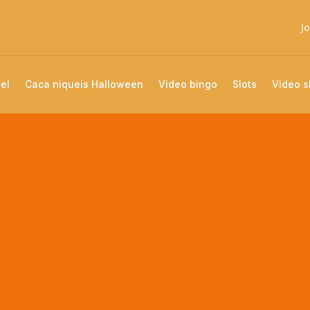
J
el
Caca niqueis Halloween
Video bingo
Slots
Video s
 ao
os
go!