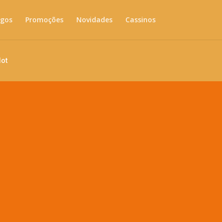
ogos
Promoções
Novidades
Cassinos
lot