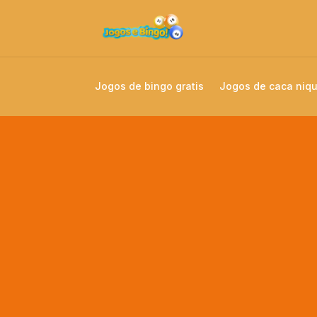
Jogos de bingo gratis
Jogos de caca niqu
Bem-vindo
universo d
jogos e bin