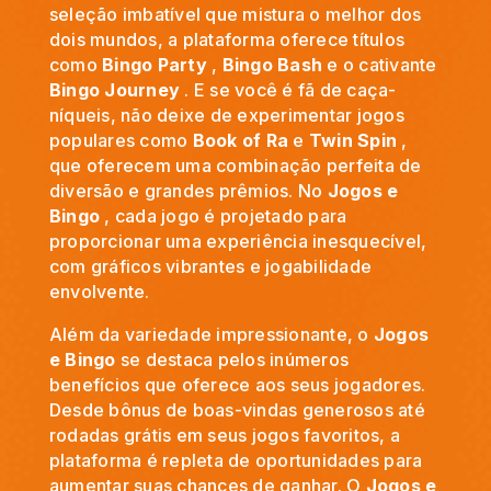
seleção imbatível que mistura o melhor dos
dois mundos, a plataforma oferece títulos
como
Bingo Party
,
Bingo Bash
e o cativante
Bingo Journey
. E se você é fã de caça-
níqueis, não deixe de experimentar jogos
populares como
Book of Ra
e
Twin Spin
,
que oferecem uma combinação perfeita de
diversão e grandes prêmios. No
Jogos e
Bingo
, cada jogo é projetado para
proporcionar uma experiência inesquecível,
com gráficos vibrantes e jogabilidade
envolvente.
Além da variedade impressionante, o
Jogos
e Bingo
se destaca pelos inúmeros
benefícios que oferece aos seus jogadores.
Desde bônus de boas-vindas generosos até
rodadas grátis em seus jogos favoritos, a
plataforma é repleta de oportunidades para
aumentar suas chances de ganhar. O
Jogos e