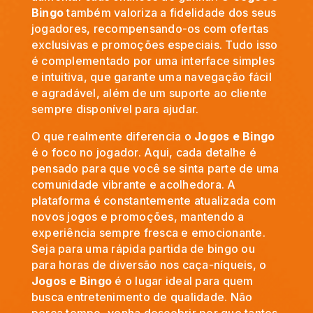
Bingo
também valoriza a fidelidade dos seus
jogadores, recompensando-os com ofertas
exclusivas e promoções especiais. Tudo isso
é complementado por uma interface simples
e intuitiva, que garante uma navegação fácil
e agradável, além de um suporte ao cliente
sempre disponível para ajudar.
O que realmente diferencia o
Jogos e Bingo
é o foco no jogador. Aqui, cada detalhe é
pensado para que você se sinta parte de uma
comunidade vibrante e acolhedora. A
plataforma é constantemente atualizada com
novos jogos e promoções, mantendo a
experiência sempre fresca e emocionante.
Seja para uma rápida partida de bingo ou
para horas de diversão nos caça-níqueis, o
Jogos e Bingo
é o lugar ideal para quem
busca entretenimento de qualidade. Não