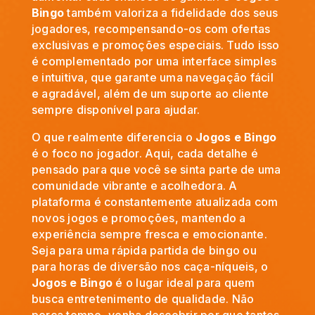
Bingo
também valoriza a fidelidade dos seus
jogadores, recompensando-os com ofertas
exclusivas e promoções especiais. Tudo isso
é complementado por uma interface simples
e intuitiva, que garante uma navegação fácil
e agradável, além de um suporte ao cliente
sempre disponível para ajudar.
O que realmente diferencia o
Jogos e Bingo
é o foco no jogador. Aqui, cada detalhe é
pensado para que você se sinta parte de uma
comunidade vibrante e acolhedora. A
plataforma é constantemente atualizada com
novos jogos e promoções, mantendo a
experiência sempre fresca e emocionante.
Seja para uma rápida partida de bingo ou
para horas de diversão nos caça-níqueis, o
Jogos e Bingo
é o lugar ideal para quem
busca entretenimento de qualidade. Não