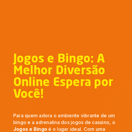
Mais jogos aqui
Jogos e Bingo: A
Melhor Diversão
Online Espera por
Você!
Para quem adora o ambiente vibrante de um
bingo e a adrenalina dos jogos de cassino, o
Jogos e Bingo
é o lugar ideal. Com uma