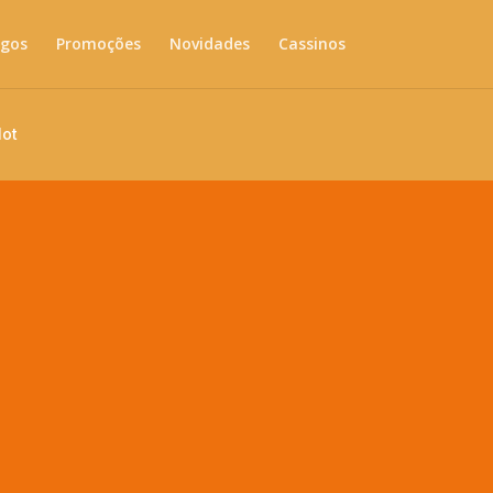
ogos
Promoções
Novidades
Cassinos
lot